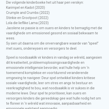
Die volgende kinderboeke het uit haar pen verskyn:
Karimpel en Kadot (2020)
Crumple and Crumbs (2022)
Stinkie en Grootpoot (2022)
Lola die lieflike Lama (2023)
Jacolene se passie is om ouers en kinders te bemagtig met die
vaardighede om emosioneel gesond en sosiaal bekwaam te
wees.
Sy sien uit daarna om die onvervangbare waarde van “speel”
met ouers, onderwysers en versorgers te deel.
Speel is noodsaaklik vir kinders in vandag se wêreld, aangesien
dit kreatiwiteit, probleemoplossingsvaardighede en
emosionele intelligensie bevorder, wat hulle help om ‘n
toenemend komplekse en voortdurend veranderende
omgewing te navigeer. Deur spel ontwikkel kinders kritiese
sosiale vaardighede, leer om stres en angs te bestuur en
veerkragtigheid te bou, wat noodsaaklik is vir sukses in die
moderne lewe. Deur spel te prioritiseer, kan ouers en
versorgers kinders die gereedskap gee wat hulle nodig het om
te floreer in ‘n wêreld wat innovasie, aanpasbaarheid en
emosionele welstand aanmoedig.