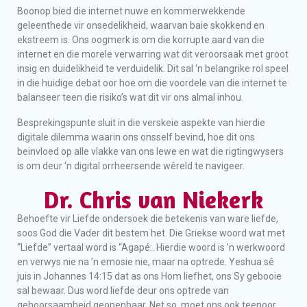
Boonop bied die internet nuwe en kommerwekkende
geleenthede vir onsedelikheid, waarvan baie skokkend en
ekstreem is. Ons oogmerk is om die korrupte aard van die
internet en die morele verwarring wat dit veroorsaak met groot
insig en duidelikheid te verduidelik. Dit sal ‘n belangrike rol speel
in die huidige debat oor hoe om die voordele van die internet te
balanseer teen die risiko’s wat dit vir ons almal inhou.
Besprekingspunte sluit in die verskeie aspekte van hierdie
digitale dilemma waarin ons onsself bevind, hoe dit ons
beinvloed op alle vlakke van ons lewe en wat die rigtingwysers
is om deur ‘n digital orrheersende wêreld te navigeer.
Dr. Chris van Niekerk
Behoefte vir Liefde ondersoek die betekenis van ware liefde,
soos God die Vader dit bestem het. Die Griekse woord wat met
“Liefde” vertaal word is “Agapé:. Hierdie woord is ’n werkwoord
en verwys nie na ’n emosie nie, maar na optrede. Yeshua sê
juis in Johannes 14:15 dat as ons Hom liefhet, ons Sy gebooie
sal bewaar. Dus word liefde deur ons optrede van
gehoorsaamheid geopenbaar. Net so, moet ons ook teenoor