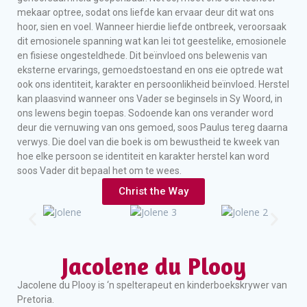
mekaar optree, sodat ons liefde kan ervaar deur dit wat ons
hoor, sien en voel. Wanneer hierdie liefde ontbreek, veroorsaak
dit emosionele spanning wat kan lei tot geestelike, emosionele
en fisiese ongesteldhede. Dit beïnvloed ons belewenis van
eksterne ervarings, gemoedstoestand en ons eie optrede wat
ook ons identiteit, karakter en persoonlikheid beïnvloed. Herstel
kan plaasvind wanneer ons Vader se beginsels in Sy Woord, in
ons lewens begin toepas. Sodoende kan ons verander word
deur die vernuwing van ons gemoed, soos Paulus tereg daarna
verwys. Die doel van die boek is om bewustheid te kweek van
hoe elke persoon se identiteit en karakter herstel kan word
soos Vader dit bepaal het om te wees.
Christ the Way
Jacolene du Plooy
Jacolene du Plooy is ‘n spelterapeut en kinderboekskrywer van
Pretoria.