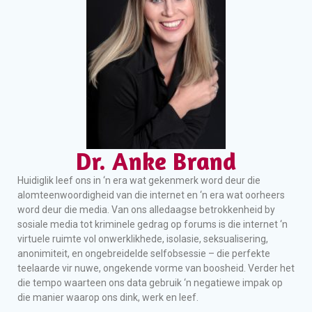
Dr. Anke Brand
Huidiglik leef ons in ‘n era wat gekenmerk word deur die
alomteenwoordigheid van die internet en ‘n era wat oorheers
word deur die media. Van ons alledaagse betrokkenheid by
sosiale media tot kriminele gedrag op forums is die internet ‘n
virtuele ruimte vol onwerklikhede, isolasie, seksualisering,
anonimiteit, en ongebreidelde selfobsessie – die perfekte
teelaarde vir nuwe, ongekende vorme van boosheid. Verder het
die tempo waarteen ons data gebruik ‘n negatiewe impak op
die manier waarop ons dink, werk en leef.