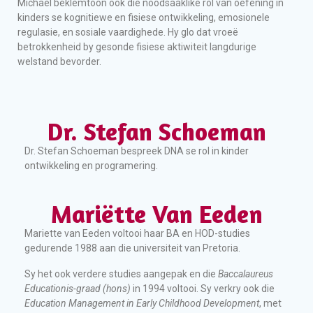
Michael beklemtoon ook die noodsaaklike rol van oefening in
kinders se kognitiewe en fisiese ontwikkeling, emosionele
regulasie, en sosiale vaardighede. Hy glo dat vroeë
betrokkenheid by gesonde fisiese aktiwiteit langdurige
welstand bevorder.
Dr. Stefan Schoeman
Dr. Stefan Schoeman bespreek DNA se rol in kinder
ontwikkeling en programering.
Mariëtte Van Eeden
Mariette van Eeden voltooi haar BA en HOD-studies
gedurende 1988 aan die universiteit van Pretoria.
Sy het ook verdere studies aangepak en die
Baccalaureus
Educationis-graad (hons)
in 1994 voltooi. Sy verkry ook die
Education Management in Early Childhood Development
, met