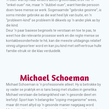
“enkel-ouer” nie, maar ‘n “dubbel-ouer”, want hierdie persoon
doen twee mense se werk. Sogenaamde “gebroke gesinne”, is
soms minder gebroke as die wat heel lyk van buite, en ‘n
“probleem-kind” se probleem lê dikwels op ‘n ander plek as by
die kind.
Deur ‘n paar basiese beginsels te verstaan en toe te pas, te
weet hoe die relevante prosesse werk en die regte mense se
kontakbesonderhede te hê, kan die meeste uitdagings relatief
vinnig uitgesorteer word en kan jou kind met selfvertroue hulle
familie-struik vir die klas verduidelik.
Michael Schoeman
Michael Schoeman is ‘n professionele atleet. Hy is betrokke by
sy vader se praktyk en is tans besig met studies in genetika.
Michael verstaan die belangrikheid van ‘n gesonde dieet en
leefstyl. Sport kan ‘n belangrike “
coping
-meganisme” wees,
maar dit moet altyd op ‘n gesonde manier nagejaag word.