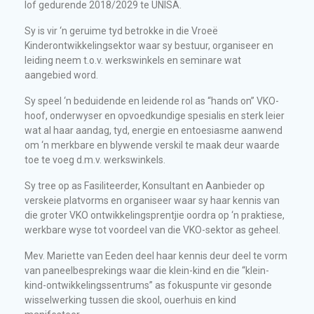
lof gedurende 2018/2029 te UNISA.
Sy is vir ‘n geruime tyd betrokke in die Vroeë
Kinderontwikkelingsektor waar sy bestuur, organiseer en
leiding neem t.o.v. werkswinkels en seminare wat
aangebied word.
Sy speel ‘n beduidende en leidende rol as “hands on” VKO-
hoof, onderwyser en opvoedkundige spesialis en sterk leier
wat al haar aandag, tyd, energie en entoesiasme aanwend
om ‘n merkbare en blywende verskil te maak deur waarde
toe te voeg d.m.v. werkswinkels.
Sy tree op as Fasiliteerder, Konsultant en Aanbieder op
verskeie platvorms en organiseer waar sy haar kennis van
die groter VKO ontwikkelingsprentjie oordra op ‘n praktiese,
werkbare wyse tot voordeel van die VKO-sektor as geheel.
Mev. Mariette van Eeden deel haar kennis deur deel te vorm
van paneelbesprekings waar die klein-kind en die “klein-
kind-ontwikkelingssentrums” as fokuspunte vir gesonde
wisselwerking tussen die skool, ouerhuis en kind