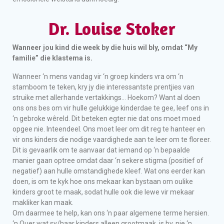
Dr. Louise Stoker
Wanneer jou kind die week by die huis wil bly, omdat “My
familie” die klastema is.
Wanneer ‘n mens vandag vir ‘n groep kinders vra om ‘n
stamboom te teken, kry jy die interessantste prentjies van
struike met allerhande vertakkings… Hoekom? Want al doen
ons ons bes om vir hulle gelukkige kinderdae te gee, leef ons in
‘n gebroke wêreld. Dit beteken egter nie dat ons moet moed
opgee nie. Inteendeel. Ons moet leer om dit reg te hanteer en
vir ons kinders die nodige vaardighede aan te leer om te floreer.
Dit is gevaarlik om te aanvaar dat iemand op ‘n bepaalde
manier gaan optree omdat daar ‘n sekere stigma (positief of
negatief) aan hulle omstandighede kleef. Wat ons eerder kan
doen, is om te kyk hoe ons mekaar kan bystaan om oulike
kinders groot te maak, sodat hulle ook die lewe vir mekaar
makliker kan maak.
Om daarmee te help, kan ons ‘n paar algemene terme hersien.
‘n Ouer wat sy/haar kinders alleen grootmaak, is bv. nie ‘n