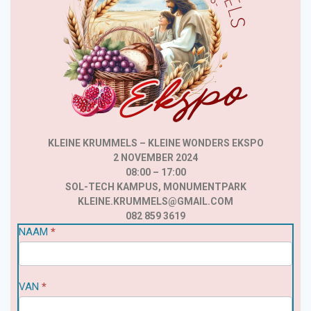
KLEINE KRUMMELS – KLEINE WONDERS EKSPO
2 NOVEMBER 2024
08:00 – 17:00
SOL-TECH KAMPUS, MONUMENTPARK
KLEINE.KRUMMELS@GMAIL.COM
082 859 3619
NAAM
If
*
you
are
human,
VAN
*
leave
this