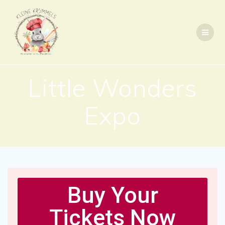
Little Wonders
Expo
Buy Your
Tickets Now