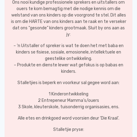
Ons nooi kundige professionele sprekers en uitstallers om
ouers te kom bemagtig met die nodige kennis om die
welstand van ons kinders op die voorgrond te stel. Dit alles
is om die HARTE van ons kinders aan te raak en te verseker
dat ons “gesonde” kinders grootmaak. Sluit by ons aan as
jy:
– ‘n Uitstaller of spreker is wat te doen het met baba en
kinders se fisiese, sosiale, emosionele, intellektuele en
geestelike ontwikkeling.
– Produkte en dienste lewer wat gefokus is op babas en
kinders.
Stalletjies is beperk en voorkeur sal gegee word aan:
1 Kinderontwikkeling
2 Entrepeneur Mamma’s/ouers
3 Skole, kleuterskole, tuisonderrig organisasies, ens.
Alle etes en drinkgoed word voorsien deur ‘Die Kraal’.
Stalletjie pryse: